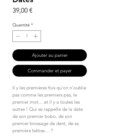
Prix
39,00 €
Quantité
*
Ajouter au panier
Commander et payer
Il y les premières fois qu’on n’oublie
pas comme les premiers pas, le
premier mot… et il y a toutes les
autres ! Qui se rappelle de la date
de son premier bobo, de son
premier brossage de dent, de sa
première bêtise… ?