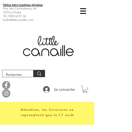
Visitez notre boutique physique
Rue des Combattants, 64
1310 La Hulpe
Tél:
0494 63 97 54
hello@littlecanaille.com
Se connecter
Attention, les livraisons ne
reprendront que le 11 août