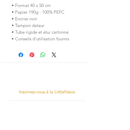
• Format 40 x 50 cm
• Papier 190g - 100% PEFC
• Encrier noir
• Tampon dateur
• Tube rigide et étui cartonné
• Conseils d’utilisation fournis
Inscrivez-vous à la LittleNews
Little Canaille respecte le RGPD, en
souscrivant à la newsletter vous acceptez
que Little Canaille conserve vos données.
Je m'abonne