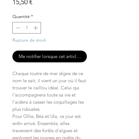
Prix
15,50 €
Quantité
*
Rupture de stock
Me notifier lorsque cet article est disponible
Chaque loutre de mer digne de ce
nom le sait, il vient un jour où il faut
trouver le caillou idéal. Celui qui
l'accompagnera toute sa vie et
l'aidera à casser les coquillages les
plus robustes.
Pour Ollie, Béa et Ula, ce jour est
enfin arrivé. Ensemble, elles
traversent des forêts d'algues et
explorent les rivages en quête du