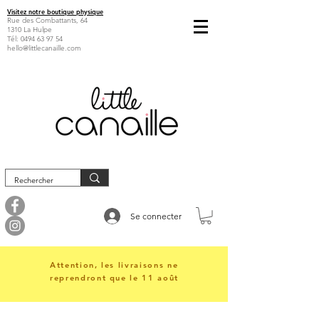
Visitez notre boutique physique
Rue des Combattants, 64
1310 La Hulpe
Tél:
0494 63 97 54
hello@littlecanaille.com
Se connecter
Attention, les livraisons ne
reprendront que le 11 août