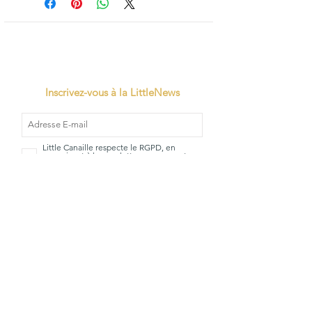
Inscrivez-vous à la LittleNews
Little Canaille respecte le RGPD, en
souscrivant à la newsletter vous acceptez
que Little Canaille conserve vos données.
Je m'abonne
TVA: BE0663528696
Qui sommes-
Mentions
nous?
Légales