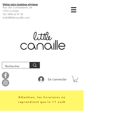
Visitez notre boutique physique
Rue des Combattants, 64
1310 La Hulpe
Tél:
0494 63 97 54
hello@littlecanaille.com
Se connecter
Attention, les livraisons ne
reprendront que le 11 août