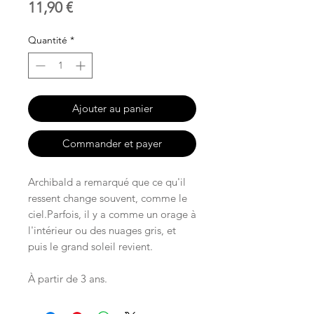
Prix
11,90 €
Quantité
*
Ajouter au panier
Commander et payer
Archibald a remarqué que ce qu'il
ressent change souvent, comme le
ciel.Parfois, il y a comme un orage à
l'intérieur ou des nuages gris, et
puis le grand soleil revient.
À partir de 3 ans.