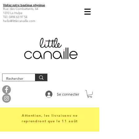
Visitez notre boutique physique
Rue des Combattants, 64
1310 La Hulpe
Tél:
0494 63 97 54
hello@littlecanaille.com
Se connecter
Attention, les livraisons ne
reprendront que le 11 août