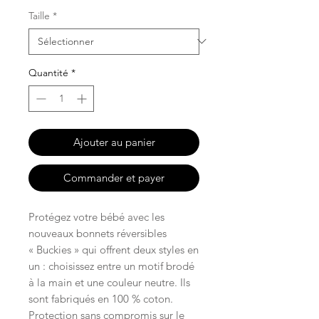
Taille
*
Quantité
*
Ajouter au panier
Commander et payer
Protégez votre bébé avec les
nouveaux bonnets réversibles
« Buckies » qui offrent deux styles en
un : choisissez entre un motif brodé
à la main et une couleur neutre. Ils
sont fabriqués en 100 % coton.
Protection sans compromis sur le