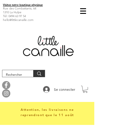
Visitez notre boutique physique
Rue des Combattants, 64
1310 La Hulpe
Tél:
0494 63 97 54
hello@littlecanaille.com
Se connecter
Attention, les livraisons ne
reprendront que le 11 août