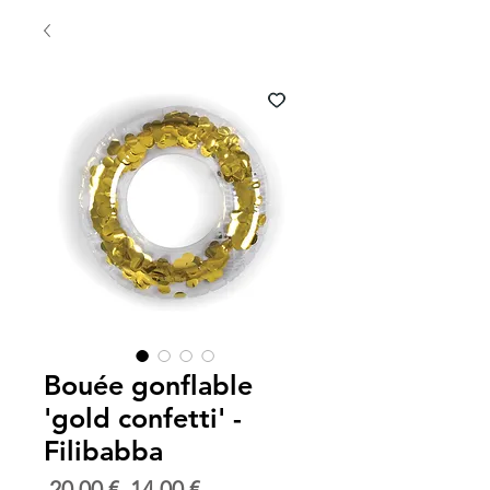
Bouée gonflable
'gold confetti' -
Filibabba
Prix
Prix
 20,00 € 
14,00 €