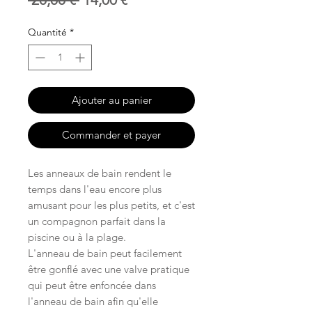
original
promotionnel
Quantité
*
Ajouter au panier
Commander et payer
Les anneaux de bain rendent le
temps dans l'eau encore plus
amusant pour les plus petits, et c'est
un compagnon parfait dans la
piscine ou à la plage.
L'anneau de bain peut facilement
être gonflé avec une valve pratique
qui peut être enfoncée dans
l'anneau de bain afin qu'elle