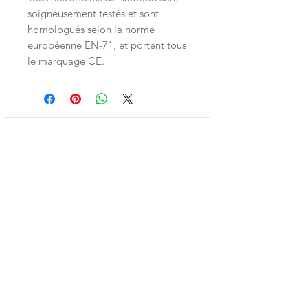
soigneusement testés et sont
homologués selon la norme
européenne EN-71, et portent tous
le marquage CE.
Inscrivez-vous à la LittleNews
Little Canaille respecte le RGPD, en
souscrivant à la newsletter vous acceptez
que Little Canaille conserve vos données.
Je m'abonne