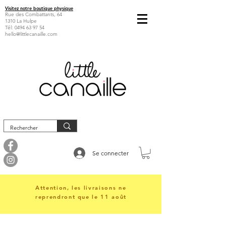
Visitez notre boutique physique
Rue des Combattants, 64
1310 La Hulpe
Tél:
0494 63 97 54
hello@littlecanaille.com
Se connecter
Attention, les livraisons ne
reprendront que le 11 août