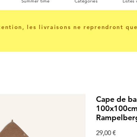
Summer time
Catégories
Listes
tention, les livraisons ne reprendront qu
Cape de ba
100x100cm 
Rampelber
Prix
29,00 €