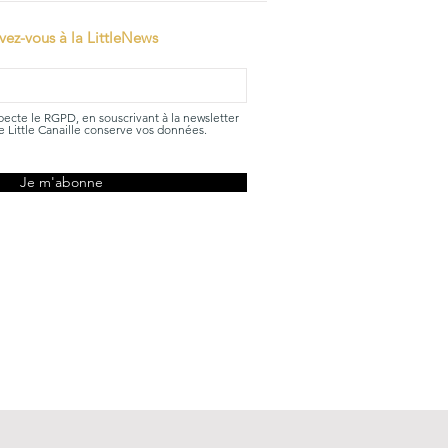
ivez-vous à la LittleNews
specte le RGPD, en souscrivant à la newsletter
 Little Canaille conserve vos données.
Je m'abonne