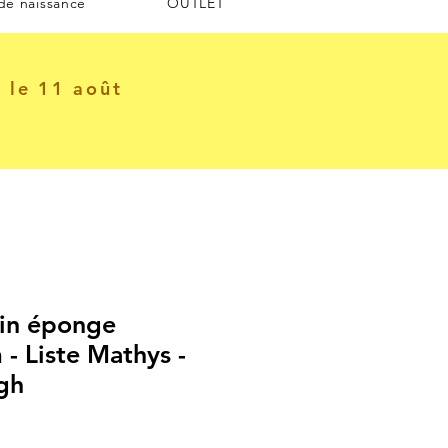
 de naissance
OUTLET
e le 11 août
in éponge
- Liste Mathys -
gh