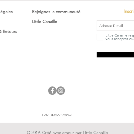
Inscr
Légales
Rejoignez la communauté
Little Canaille
 & Retours
Little Canaille re
vous acceptez que
TVA: BE0663528696
© 2019. Créé avec amour par Little Canaille