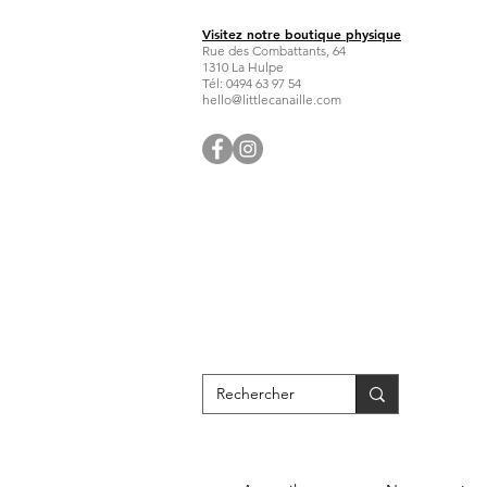
Visitez notre boutique physique
Rue des Combattants, 64
1310 La Hulpe
Tél: 0494 63 97 54
hello@littlecanaille.com