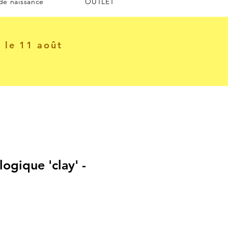
 de naissance
OUTLET
e le 11 août
ogique 'clay' -