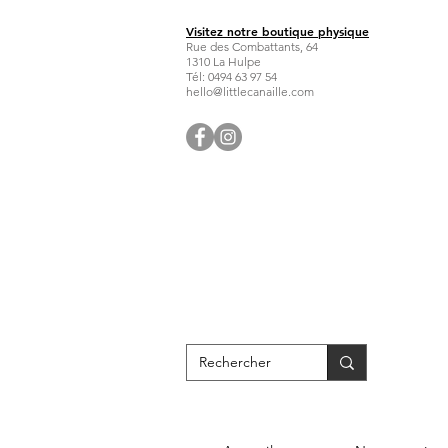
Visitez notre boutique physique
Rue des Combattants, 64
1310 La Hulpe
Tél: 0494 63 97 54
hello@littlecanaille.com