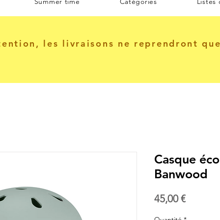
Summer time
Catégories
Listes
tention, les livraisons ne reprendront qu
Casque écol
Banwood
Prix
45,00 €
Quantité
*