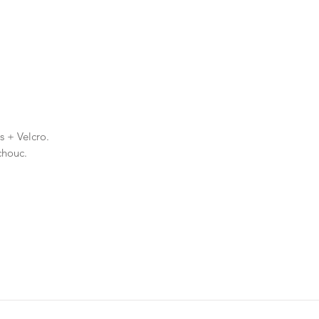
 + Velcro.
chouc.