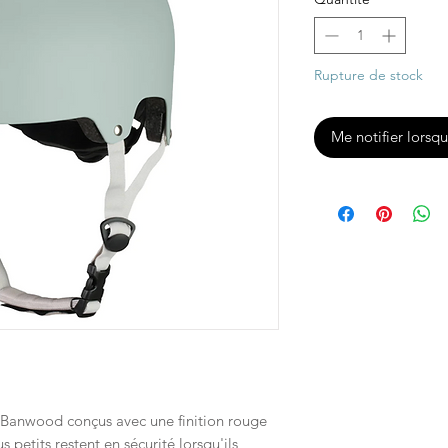
Rupture de stock
Me notifier lorsqu
 Banwood conçus avec une finition rouge
 petits restent en sécurité lorsqu'ils