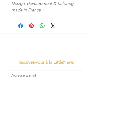
Design, development & tailoring
made in France.
Inscrivez-vous à la LittleNews
Little Canaille respecte le RGPD, en
souscrivant à la newsletter vous acceptez
que Little Canaille conserve vos données.
Je m'abonne
TVA: BE0663528696