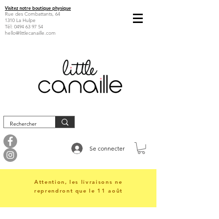
Visitez notre boutique physique
Rue des Combattants, 64
1310 La Hulpe
Tél:
0494 63 97 54
hello@littlecanaille.com
Se connecter
Attention, les livraisons ne
reprendront que le 11 août