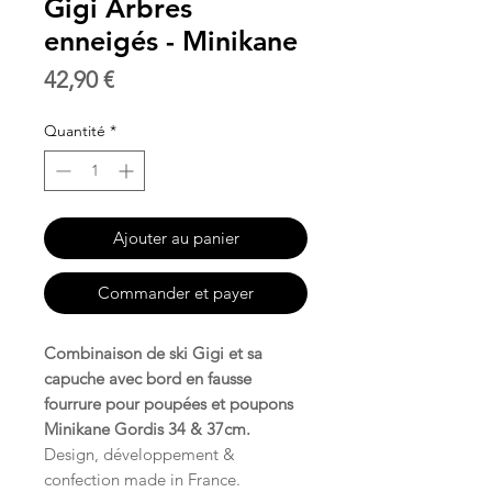
Gigi Arbres
enneigés - Minikane
Prix
42,90 €
Quantité
*
Ajouter au panier
Commander et payer
Combinaison de ski Gigi et sa
capuche avec bord en fausse
fourrure pour poupées et poupons
Minikane Gordis 34 & 37cm.
Design, développement &
confection made in France.