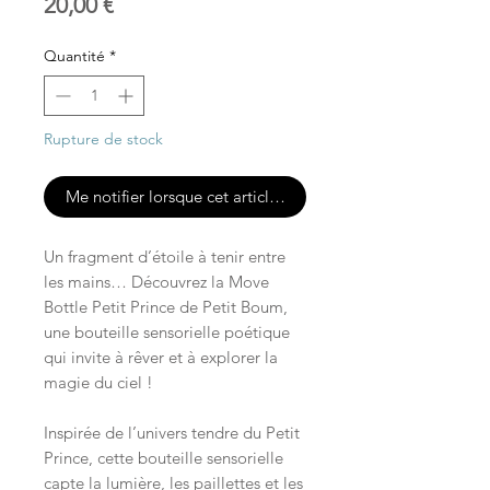
Prix
20,00 €
Quantité
*
Rupture de stock
Me notifier lorsque cet article est disponible
Un fragment d’étoile à tenir entre
les mains… Découvrez la Move
Bottle Petit Prince de Petit Boum,
une bouteille sensorielle poétique
qui invite à rêver et à explorer la
magie du ciel !
Inspirée de l’univers tendre du Petit
Prince, cette bouteille sensorielle
capte la lumière, les paillettes et les