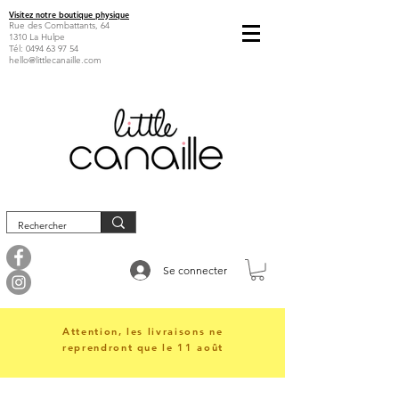
Visitez notre boutique physique
Rue des Combattants, 64
1310 La Hulpe
Tél:
0494 63 97 54
hello@littlecanaille.com
Se connecter
Attention, les livraisons ne
reprendront que le 11 août