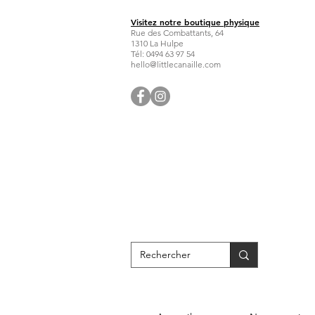
Visitez notre boutique physique
Rue des Combattants, 64
1310 La Hulpe
Tél: 0494 63 97 54
hello@littlecanaille.com