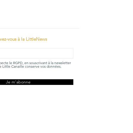
ivez-vous à la LittleNews
specte le RGPD, en souscrivant à la newsletter
 Little Canaille conserve vos données.
Je m'abonne