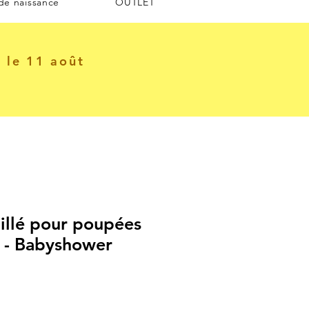
 de naissance
OUTLET
e le 11 août
illé pour poupées
' - Babyshower