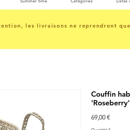
Summer time
Catégories
Listes
tention, les livraisons ne reprendront qu
Couffin hab
'Roseberry
Prix
69,00 €
Quantité
*