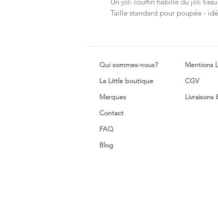
Un joli couffin habillé du joli tis
Taille standard pour poupée - id
Qui sommes-nous?
Mentions 
La Little boutique
CGV
Marques
Livraisons
Contact
FAQ
Blog