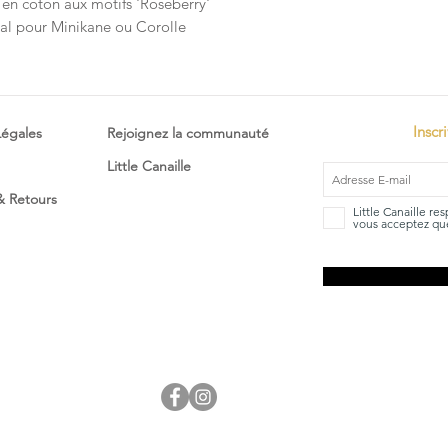
su en coton aux motifs 'Roseberry'
éal pour Minikane ou Corolle
Inscr
Légales
Rejoignez la communauté
Little Canaille
 & Retours
Little Canaille re
vous acceptez que