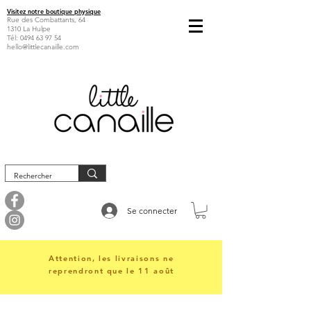
Visitez notre boutique physique
Rue des Combattants, 64
1310 La Hulpe
Tél:
0494 63 97 54
hello@littlecanaille.com
Se connecter
Attention, les livraisons ne
reprendront que le 11 août