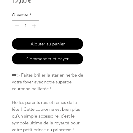
Prix
12,00 €
Quantité
*
Ajouter au panier
Commander et payer
👑✨ Faites briller la star en herbe de
votre foyer avec notre superbe
couronne pailletée !
Hé les parents rois et reines de la
fête ! Cette couronne est bien plus
qu'un simple accessoire, c'est le
symbole ultime de la royauté pour
votre petit prince ou princesse !