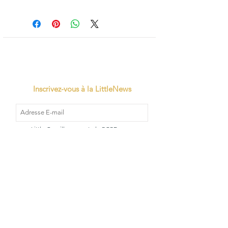
Inscrivez-vous à la LittleNews
Little Canaille respecte le RGPD, en
souscrivant à la newsletter vous acceptez
que Little Canaille conserve vos données.
Je m'abonne
TVA: BE0663528696
Qui sommes-
Mentions