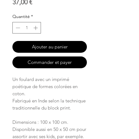
Prix
37,00 €
Quantité
*
Ajouter au panier
Commander et payer
Un foulard avec un imprimé
poétique de formes colorées en
coton.
Fabriqué en Inde selon la technique
traditionnelle du block print.
Dimensions : 100 x 100 cm.
Disponible aussi en 50 x 50 cm pour
assortir avec ses kids, par exemple.