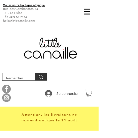
Visitez notre boutique physique
Rue des Combattants, 64
1310 La Hulpe
Tél:
0494 63 97 54
hello@littlecanaille.com
Se connecter
Attention, les livraisons ne
reprendront que le 11 août