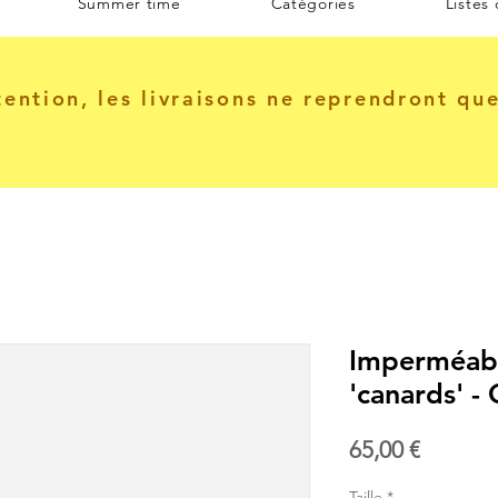
Summer time
Catégories
Listes
tention, les livraisons ne reprendront qu
Imperméab
'canards' -
Prix
65,00 €
Taille
*