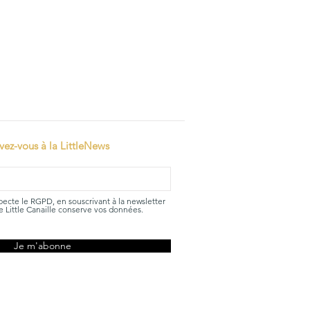
ivez-vous à la LittleNews
specte le RGPD, en souscrivant à la newsletter
 Little Canaille conserve vos données.
Je m'abonne