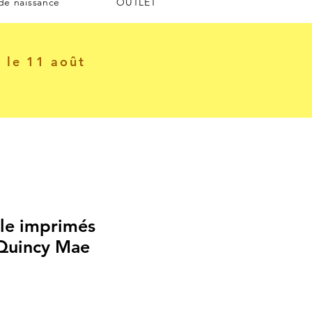
 de naissance
OUTLET
e le 11 août
le imprimés
 Quincy Mae