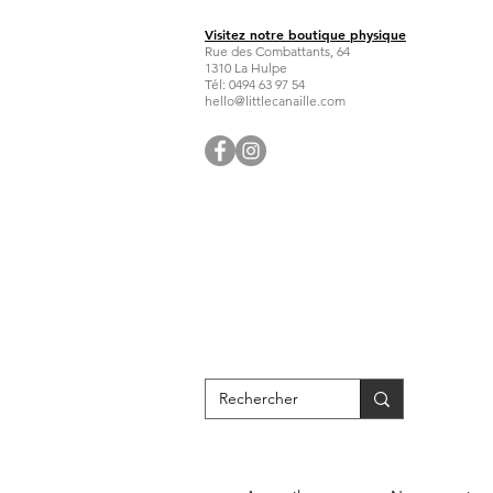
Visitez notre boutique physique
Rue des Combattants, 64
1310 La Hulpe
Tél: 0494 63 97 54
hello@littlecanaille.com