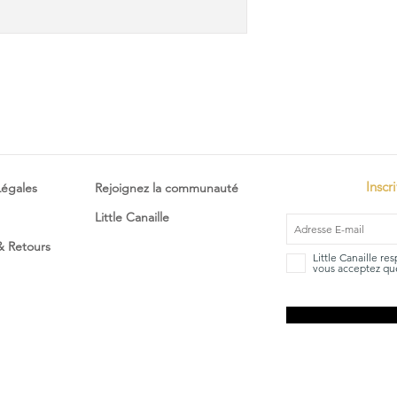
Inscr
Légales
Rejoignez la communauté
Little Canaille
 & Retours
Little Canaille re
vous acceptez que