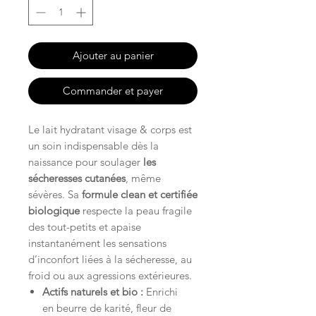
Ajouter au panier
Commander et payer
Le lait hydratant visage & corps est
un soin indispensable dès la
naissance pour soulager
les
sécheresses cutanées
, même
sévères. Sa
formule clean et certifiée
biologique
respecte la peau fragile
des tout-petits et apaise
instantanément les sensations
d’inconfort liées à la sécheresse, au
froid ou aux agressions extérieures.
Actifs naturels et bio :
Enrichi
en
beurre de karité, fleur de