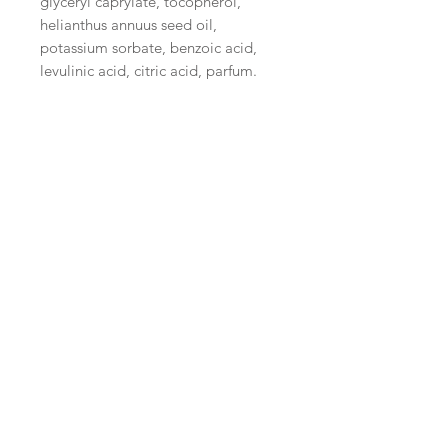
glyceryl caprylate, tocopherol,
helianthus annuus seed oil,
potassium sorbate, benzoic acid,
levulinic acid, citric acid, parfum.
99% des ingrédients sont d’origine
naturelle.
22% des ingrédients sont issus de
l’agriculture biologique.
Certifié par COSMECERT. Label bio
international
qui garantit que le
produit respecte des exigences très
strictes en matière d’origine
naturelle, de sécurité et
d’écoconception.