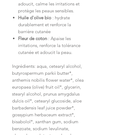
adoucit, calme les irritations et
protège les peaux sensibles.
Huile d'olive bio
: hydrate
durablement et renforce la
barrière cutanée
Fleur de coton
: Apaise les
irritations, renforce la tolérance
cutanée et adoucit la peau.
Ingrédients: aqua, cetearyl alcohol,
butyrospermum parkii butter*,
anthemis nobilis flower water*, olea
europaea (olive) fruit oil*, glycerin,
stearyl alcohol, prunus amygdalus
dulcis oil*, cetearyl glucoside, aloe
barbadensis leaf juice powder*,
gossypium herbaceum extract*,
bisabolol*, xanthan gum, sodium
benzoate, sodium levulinate,