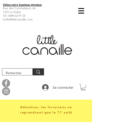
Visitez notre boutique physique
Rue des Combattants, 64
1310 La Hulpe
Tél:
0494 63 97 54
hello@littlecanaille.com
Se connecter
Attention, les livraisons ne
reprendront que le 11 août