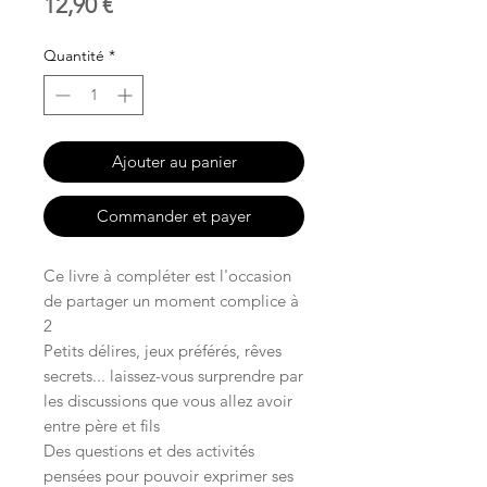
Prix
12,90 €
Quantité
*
Ajouter au panier
Commander et payer
Ce livre à compléter est l'occasion
de partager un moment complice à
2
Petits délires, jeux préférés, rêves
secrets... laissez-vous surprendre par
les discussions que vous allez avoir
entre père et fils
Des questions et des activités
pensées pour pouvoir exprimer ses