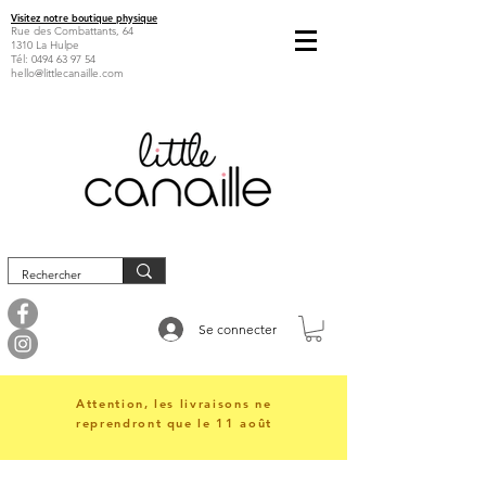
Visitez notre boutique physique
Rue des Combattants, 64
1310 La Hulpe
Tél:
0494 63 97 54
hello@littlecanaille.com
Se connecter
Attention, les livraisons ne
reprendront que le 11 août