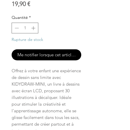
Prix
19,90 €
Quantité
*
Rupture de stock
Me notifier lorsque cet article est disponible
Offrez à votre enfant une expérience
de dessin sans limite avec
KIDYDRAW-MINI, un livre à dessins
avec écran LCD, proposant 30
illustrations à décalquer. Idéale
pour stimuler la créativité et
l’apprentissage autonome, elle se
glisse facilement dans tous les sacs,
permettant de créer partout et à