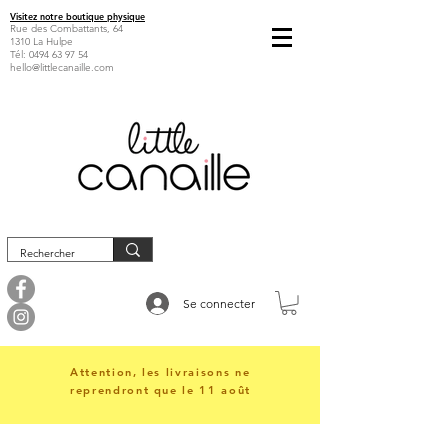
Visitez notre boutique physique
Rue des Combattants, 64
1310 La Hulpe
Tél:
0494 63 97 54
hello@littlecanaille.com
Se connecter
Attention, les livraisons ne
reprendront que le 11 août