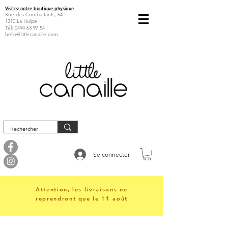
Visitez notre boutique physique
Rue des Combattants, 64
1310 La Hulpe
Tél:
0494 63 97 54
hello@littlecanaille.com
Se connecter
Attention, les livraisons ne
reprendront que le 11 août