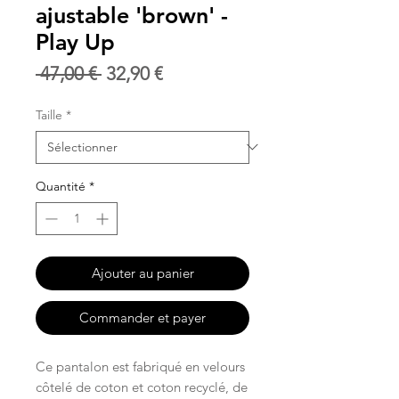
ajustable 'brown' -
Play Up
Prix
Prix
 47,00 € 
32,90 €
original
promotionnel
Taille
*
Quantité
*
Ajouter au panier
Commander et payer
Ce pantalon est fabriqué en velours
côtelé de coton et coton recyclé, de