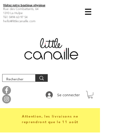
Visitez notre boutique physique
Rue des Combattants, 64
1310 La Hulpe
Tél:
0494 63 97 54
hello@littlecanaille.com
Se connecter
Attention, les livraisons ne
reprendront que le 11 août