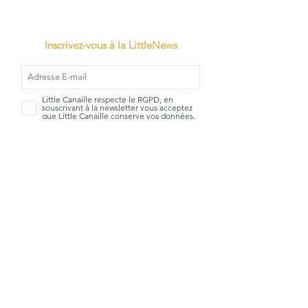
Inscrivez-vous à la LittleNews
Little Canaille respecte le RGPD, en
souscrivant à la newsletter vous acceptez
que Little Canaille conserve vos données.
Je m'abonne
TVA: BE0663528696
Qui sommes-
Mentions
nous?
Légales
La Little
CGV
boutique
Livraisons &