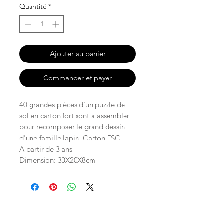
Quantité
*
Ajouter au panier
Commander et payer
40 grandes pièces d'un puzzle de
sol en carton fort sont à assembler
pour recomposer le grand dessin
d'une famille lapin. Carton FSC.
A partir de 3 ans
Dimension: 30X20X8cm