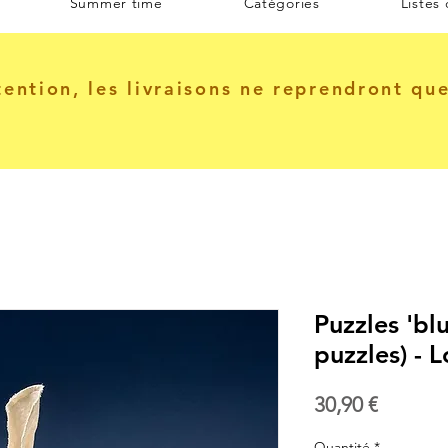
Summer time
Catégories
Listes
tention, les livraisons ne reprendront qu
Puzzles 'blu
puzzles) - L
Prix
30,90 €
Quantité
*