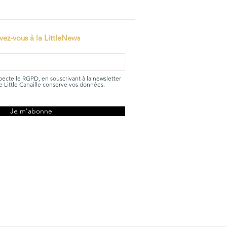
ivez-vous à la LittleNews
specte le RGPD, en souscrivant à la newsletter
 Little Canaille conserve vos données.
Je m'abonne