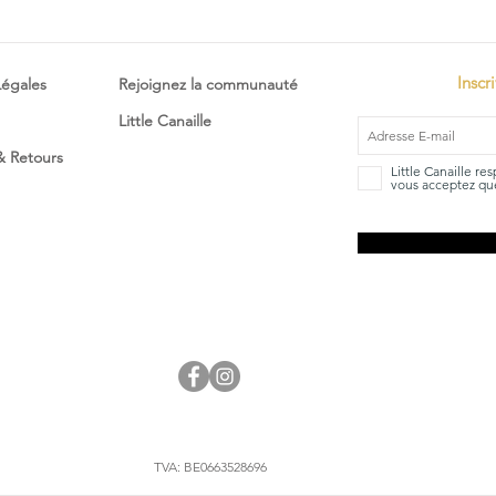
Inscr
Légales
Rejoignez la communauté
Little Canaille
 & Retours
Little Canaille re
vous acceptez que
TVA: BE0663528696