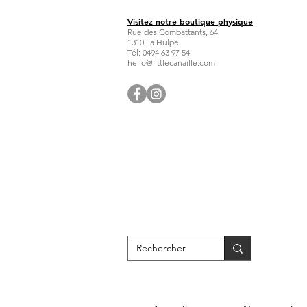
Visitez notre boutique physique
Rue des Combattants, 64
1310 La Hulpe
Tél: 0494 63 97 54
hello@littlecanaille.com