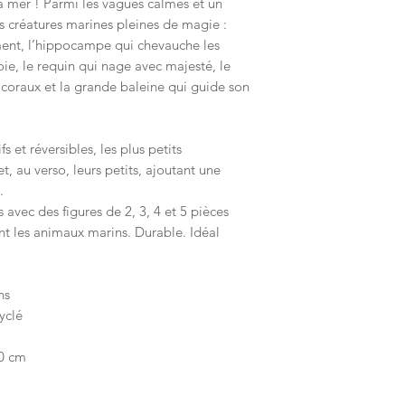
a mer ! Parmi les vagues calmes et un
s créatures marines pleines de magie :
ement, l’hippocampe qui chevauche les
oie, le requin qui nage avec majesté, le
 coraux et la grande baleine qui guide son
s et réversibles, les plus petits
, au verso, leurs petits, ajoutant une
.
s avec des figures de 2, 3, 4 et 5 pièces
nt les animaux marins. Durable. Idéal
ns
yclé
,0 cm