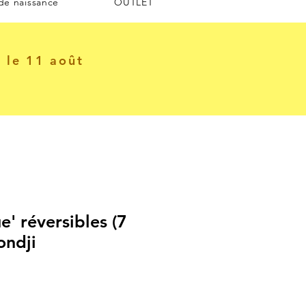
 de naissance
OUTLET
e le 11 août
e' réversibles (7
ondji