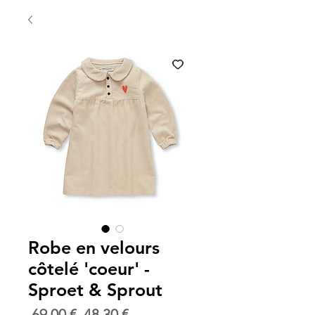
Robe en velours
côtelé 'coeur' -
Sproet & Sprout
Prix
Prix
 69,00 € 
48,30 €