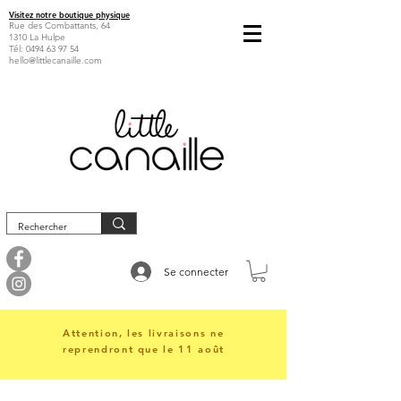
Visitez notre boutique physique
Rue des Combattants, 64
1310 La Hulpe
Tél:
0494 63 97 54
hello@littlecanaille.com
Se connecter
Attention, les livraisons ne
reprendront que le 11 août