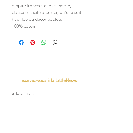
empire froncée, elle est sobre,
douce et facile à porter, qu'elle soit
habillée ou décontractée.
100% coton
Inscrivez-vous à la LittleNews
Little Canaille respecte le RGPD, en
souscrivant à la newsletter vous acceptez
que Little Canaille conserve vos données.
Je m'abonne