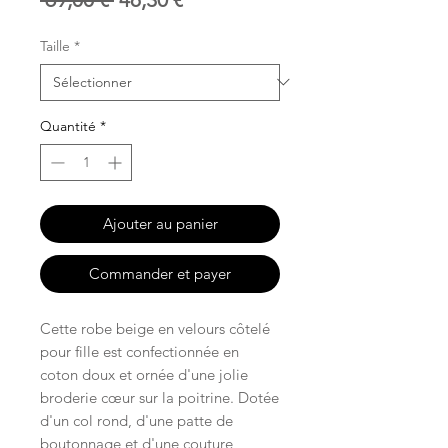
original
promotionnel
Taille
*
Quantité
*
Ajouter au panier
Commander et payer
Cette robe beige en velours côtelé
pour fille est confectionnée en
coton doux et ornée d'une jolie
broderie cœur sur la poitrine. Dotée
d'un col rond, d'une patte de
boutonnage et d'une couture