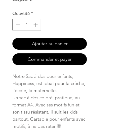
Quantité
*
Ajouter au panier
Commander et payer
Notre Sac à dos pour enfants,
Happiness, est idéal pour la crèche,
l’école, la maternelle.
Un sac à dos coloré, pratique, au
format A4. Avec ses motifs fun et
son tissu résistant, il suit les kids
partout. Cartable pour enfants avec
motifs, à ne pas rater 🌸