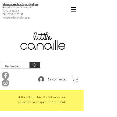
Visitez notre boutique physique
Rue des Combattants, 64
1310 La Hulpe
Tél:
0494 63 97 54
hello@littlecanaille.com
Se connecter
Attention, les livraisons ne
reprendront que le 11 août