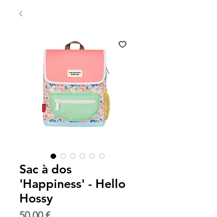
Sac à dos
'Happiness' - Hello
Hossy
Prix
50,00 €