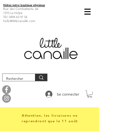
Visitez notre boutique physique
Rue des Combattants, 64
1310 La Hulpe
Tél:
0494 63 97 54
hello@littlecanaille.com
Se connecter
Attention, les livraisons ne
reprendront que le 11 août