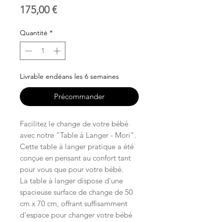
Prix
175,00 €
Quantité
*
Livrable endéans les 6 semaines
Précommander
Facilitez le change de votre bébé
avec notre "Table à Langer - Mori".
Cette table à langer pratique a été
conçue en pensant au confort tant
pour vous que pour votre bébé.
La table à langer dispose d'une
spacieuse surface de change de 50
cm x 70 cm, offrant suffisamment
d'espace pour changer votre bébé