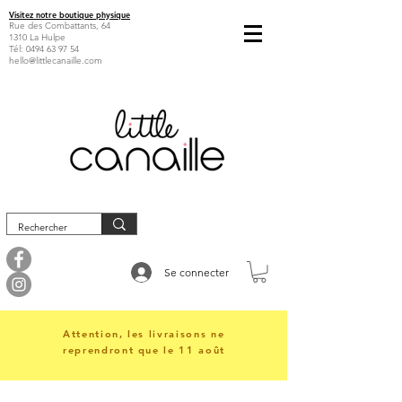
Visitez notre boutique physique
Rue des Combattants, 64
1310 La Hulpe
Tél:
0494 63 97 54
hello@littlecanaille.com
Se connecter
Attention, les livraisons ne
reprendront que le 11 août