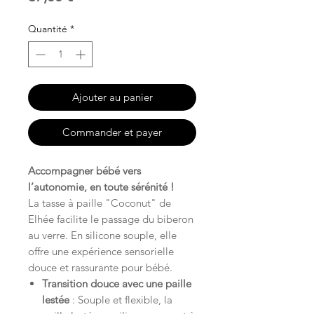
Quantité
*
Ajouter au panier
Commander et payer
Accompagner bébé vers
l’autonomie, en toute sérénité !
La tasse à paille "Coconut" de
Elhée facilite le passage du biberon
au verre. En silicone souple, elle
offre une expérience sensorielle
douce et rassurante pour bébé.
Transition douce avec une paille
lestée
: Souple et flexible, la