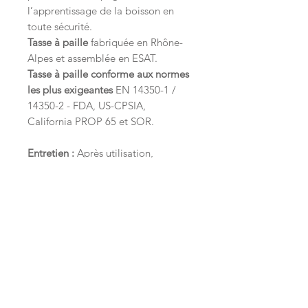
l’apprentissage de la boisson en
toute sécurité.
Tasse à paille
fabriquée en Rhône-
Alpes et assemblée en ESAT.
Tasse à paille conforme aux normes
les plus exigeantes
EN 14350-1 /
14350-2 - FDA, US-CPSIA,
California PROP 65 et SOR.
Entretien :
Après utilisation,
désassembler la tasse à paille pour
la nettoyer avec soin à la main ou
au lave-vaisselle (attention au risque
de coloration au contact de jus de
carottes, tomates et huiles diverses).
Utilisez le
goupillon fourni
pour
nettoyer l’intérieur de la paille avec
précision.