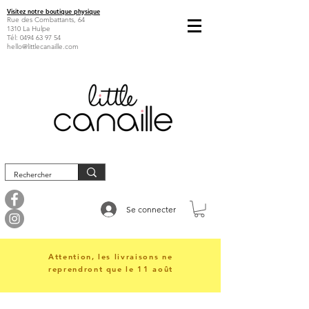
Visitez notre boutique physique
Rue des Combattants, 64
1310 La Hulpe
Tél:
0494 63 97 54
hello@littlecanaille.com
Se connecter
Attention, les livraisons ne
reprendront que le 11 août