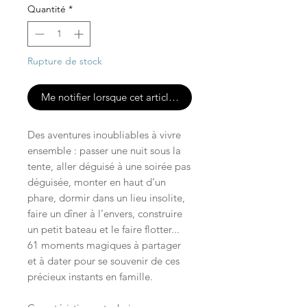
Quantité
*
Rupture de stock
Me notifier lorsque cet article est disponible
Des aventures inoubliables à vivre
ensemble : passer une nuit sous la
tente, aller déguisé à une soirée pas
déguisée, monter en haut d’un
phare, dormir dans un lieu insolite,
faire un dîner à l’envers, construire
un petit bateau et le faire flotter...
61 moments magiques à partager
et à dater pour se souvenir de ces
précieux instants en famille.