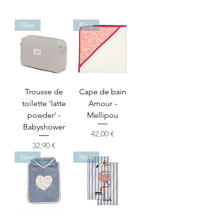
New
New
Trousse de
Cape de bain
toilette 'latte
Amour -
powder' -
Mellipou
Babyshower
Prix
42,00 €
Prix
32,90 €
New
New