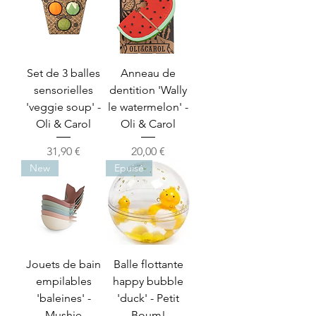
Set de 3 balles
Anneau de
sensorielles
dentition 'Wally
'veggie soup' -
le watermelon' -
Oli & Carol
Oli & Carol
Prix
Prix
31,90 €
20,00 €
New
Epuisé
Jouets de bain
Balle flottante
empilables
happy bubble
'baleines' -
'duck' - Petit
Mushie
Boum!