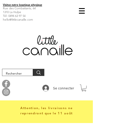
Visitez notre boutique physique
Rue des Combattants, 64
1310 La Hulpe
Tél:
0494 63 97 54
hello@littlecanaille.com
Se connecter
Attention, les livraisons ne
reprendront que le 11 août