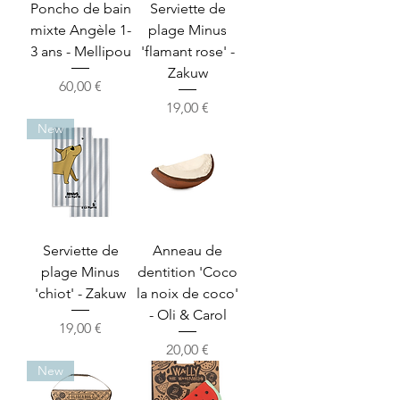
Poncho de bain
Serviette de
mixte Angèle 1-
plage Minus
3 ans - Mellipou
'flamant rose' -
Zakuw
Prix
60,00 €
Prix
19,00 €
New
Serviette de
Anneau de
plage Minus
dentition 'Coco
'chiot' - Zakuw
la noix de coco'
- Oli & Carol
Prix
19,00 €
Prix
20,00 €
New