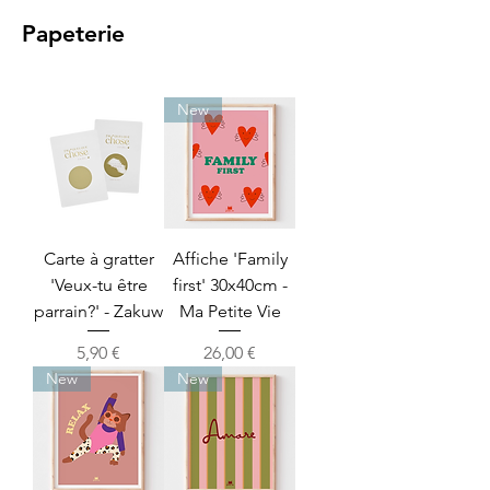
Papeterie
New
Carte à gratter
Affiche 'Family
'Veux-tu être
first' 30x40cm -
parrain?' - Zakuw
Ma Petite Vie
Prix
Prix
5,90 €
26,00 €
New
New