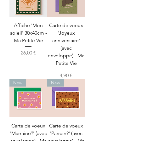
Affiche 'Mon
Carte de voeux
soleil' 30x40cm -
'Joyeux
Ma Petite Vie
anniversaire'
(avec
Prix
26,00 €
enveloppe) - Ma
Petite Vie
Prix
4,90 €
New
New
Carte de voeux
Carte de voeux
'Marraine?' (avec
'Parrain?' (avec
enveloppe) - Ma
enveloppe) - Ma