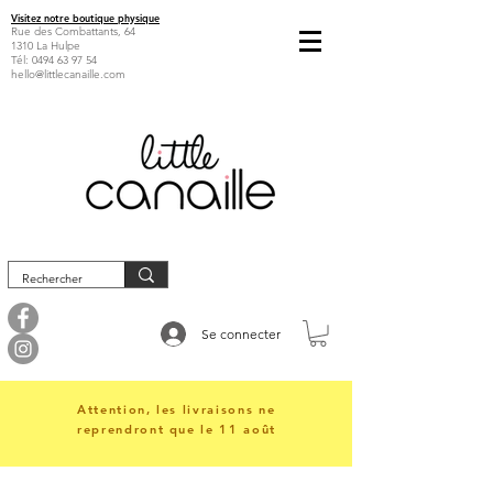
Visitez notre boutique physique
Rue des Combattants, 64
1310 La Hulpe
Tél:
0494 63 97 54
hello@littlecanaille.com
Se connecter
Attention, les livraisons ne
reprendront que le 11 août