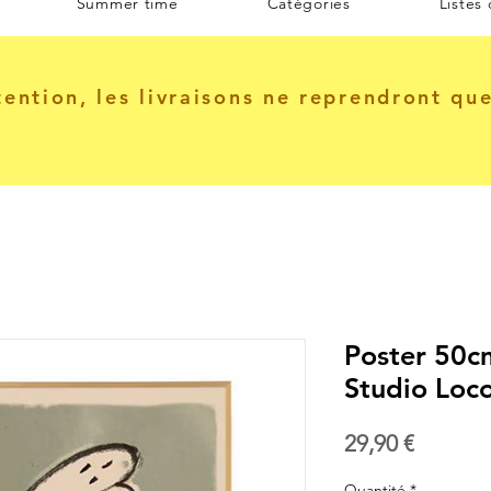
Summer time
Catégories
Listes
tention, les livraisons ne reprendront qu
Poster 50cm
Studio Loc
Prix
29,90 €
Quantité
*