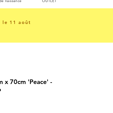
 de naissance
OUTLET
e le 11 août
 x 70cm 'Peace' -
o