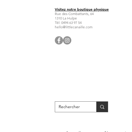
Visitez notre boutique physique
Rue des Combattants, 64
1310 La Hulpe
Tél: 0494 63 97 54
hello@littlecanaille.com