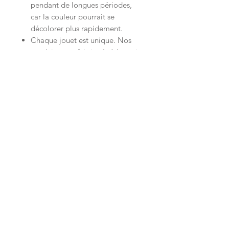
pendant de longues périodes,
car la couleur pourrait se
décolorer plus rapidement.
Chaque jouet est unique. Nos
produits sont fabriqués à la main
un par un, ce qui signifie que de
légères imperfections rendent
chaque produit unique.
Les variations de température
peuvent affecter la forme et le
volume du produit.
Retirez l'emballage et toutes les
étiquettes avant de donner le
jouet à votre enfant.
Ce jouet est totalement sûr pour les
bébés
et est conforme aux
réglementations suivantes :
EN71 parties 1, 2, 3 et 12 de
l'Union européenne