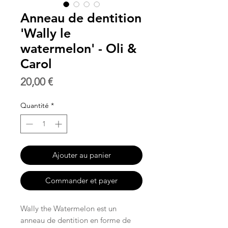
Anneau de dentition
'Wally le
watermelon' - Oli &
Carol
Prix
20,00 €
Quantité
*
Ajouter au panier
Commander et payer
Wally the Watermelon est un
anneau de dentition en forme de