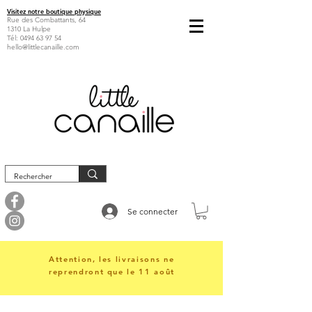
Visitez notre boutique physique
Rue des Combattants, 64
1310 La Hulpe
Tél:
0494 63 97 54
hello@littlecanaille.com
Se connecter
Attention, les livraisons ne
reprendront que le 11 août