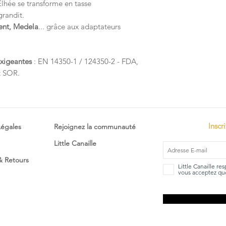
Elhée se transforme en tasse
grandit.
vent, Medela
... grâce aux adaptateurs
exigeantes
: EN 14350-1 / 124350-2 - FDA,
t SOR.
Inscr
Légales
Rejoignez la communauté
Little Canaille
 & Retours
Little Canaille re
vous acceptez que