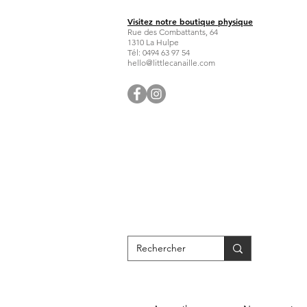
Visitez notre boutique physique
Rue des Combattants, 64
1310 La Hulpe
Tél: 0494 63 97 54
hello@littlecanaille.com