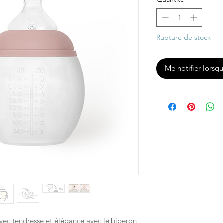
Rupture de stock
Me notifier lorsqu
vec tendresse et élégance avec le biberon