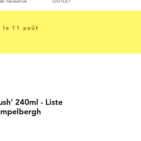
 de naissance
OUTLET
e le 11 août
ush' 240ml - Liste
ampelbergh