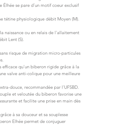
e Élhée se pare d’un motif coeur exclusif
e tétine physiologique débit Moyen (M).
 la naissance ou en relais de l'allaitement
ébit Lent (S).
sans risque de migration micro-particules
és.
us efficace qu'un biberon rigide grâce à la
une valve anti-colique pour une meilleure
extra-douce, recommandée par l'UFSBD.
 souple et veloutée du biberon favorise une
ssurante et facilite une prise en main dès
 grâce à sa douceur et sa souplesse
iberon Elhée permet de conjuguer