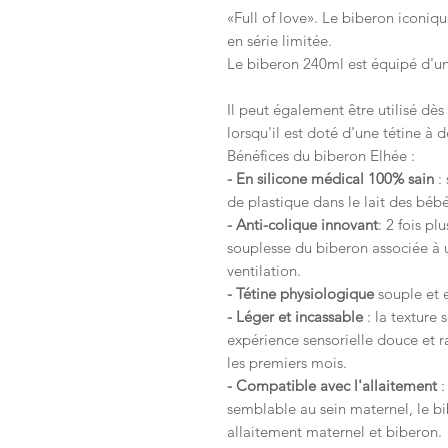
«Full of love». Le biberon iconiqu
en série limitée.
Le biberon 240ml est équipé d'un
Il peut également être utilisé dès
lorsqu'il est doté d'une tétine à d
Bénéfices du biberon Elhée :
- En silicone médical 100% sain
: 
de plastique dans le lait des béb
- Anti-colique innovant
: 2 fois pl
souplesse du biberon associée à 
ventilation.
- Tétine physiologique
souple et 
- Léger et incassable
: la texture
expérience sensorielle douce et ra
les premiers mois.
-
Compatible avec l'allaitement
:
semblable au sein maternel, le b
allaitement maternel et biberon.