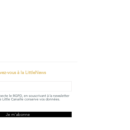
ivez-vous à la LittleNews
specte le RGPD, en souscrivant à la newsletter
 Little Canaille conserve vos données.
Je m'abonne