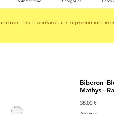
Summer time
Catégories
Listes
tention, les livraisons ne reprendront qu
Biberon 'Bl
Mathys - R
Prix
38,00 €
Quantité
*