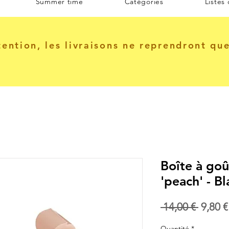
Summer time
Catégories
Listes
tention, les livraisons ne reprendront qu
Boîte à goû
'peach' - Bl
Prix
 14,00 € 
9,80 €
origin
Quantité
*