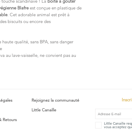
e touche scandinave ! La
boîte à goûter
végienne Blafre
est conçue en plastique de
able
. Cet adorable animal est prêt à
 des biscuits ou encore des
haute qualité, sans BPA, sans danger
le
va au lave-vaisselle, ne convient pas au
Inscr
Légales
Rejoignez la communauté
Little Canaille
 & Retours
Little Canaille re
vous acceptez que