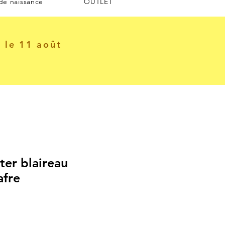
 de naissance
OUTLET
e le 11 août
ter blaireau
afre
Prix
al
promotionnel