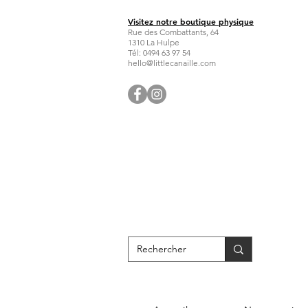
Visitez notre boutique physique
Rue des Combattants, 64
1310 La Hulpe
Tél: 0494 63 97 54
hello@littlecanaille.com