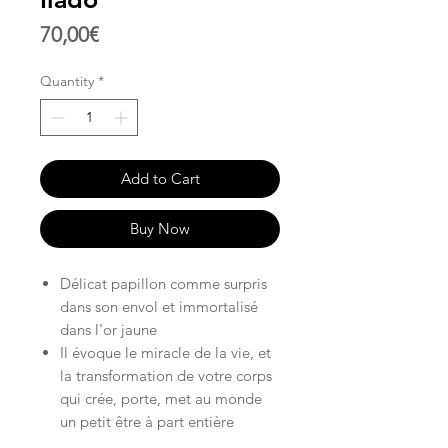
Price
70,00€
Quantity
*
Add to Cart
Buy Now
Délicat papillon comme surpris
dans son envol et immortalisé
dans l'or jaune
Il évoque le miracle de la vie, et
la transformation de votre corps
qui crée, porte, met au monde
un petit être à part entière