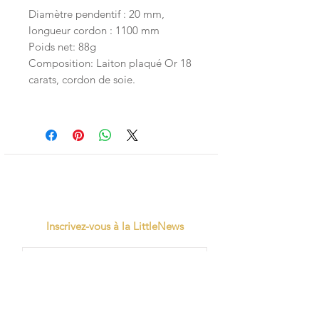
Diamètre pendentif : 20 mm,
longueur cordon : 1100 mm
Poids net: 88g
Composition: Laiton plaqué Or 18
carats, cordon de soie.
Inscrivez-vous à la LittleNews
Little Canaille respecte le RGPD, en
souscrivant à la newsletter vous acceptez
que Little Canaille conserve vos données.