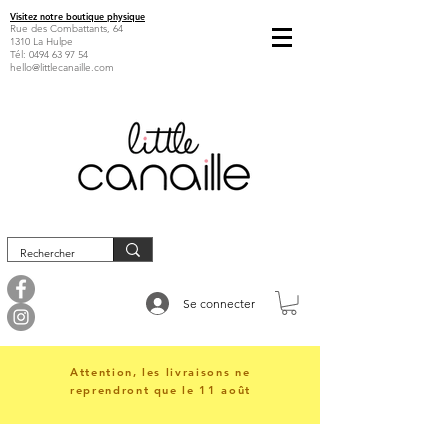
Visitez notre boutique physique
Rue des Combattants, 64
1310 La Hulpe
Tél:
0494 63 97 54
hello@littlecanaille.com
Se connecter
Attention, les livraisons ne
reprendront que le 11 août