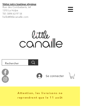
Visitez notre boutique physique
Rue des Combattants, 64
1310 La Hulpe
Tél:
0494 63 97 54
hello@littlecanaille.com
Se connecter
Attention, les livraisons ne
reprendront que le 11 août