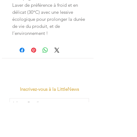
Laver de préférence à froid et en
délicat (30°C) avec une lessive
écologique pour prolonger la durée
de vie du produit, et de
l’environnement !
Inscrivez-vous à la LittleNews
Little Canaille respecte le RGPD, en
souscrivant à la newsletter vous acceptez
que Little Canaille conserve vos données.
Je m'abonne