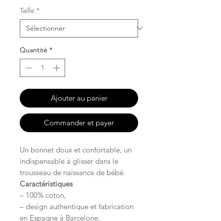
Taille
*
Quantité
*
Ajouter au panier
Commander et payer
Un bonnet doux et confortable, un
indispensable à glisser dans le
trousseau de naissance de bébé.
Caractéristiques
– 100% coton,
– design authentique et fabrication
en Espagne à Barcelone.