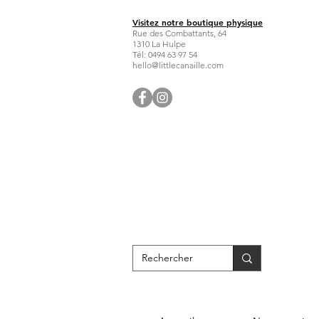
Visitez notre boutique physique
Rue des Combattants, 64
1310 La Hulpe
Tél: 0494 63 97 54
hello@littlecanaille.com