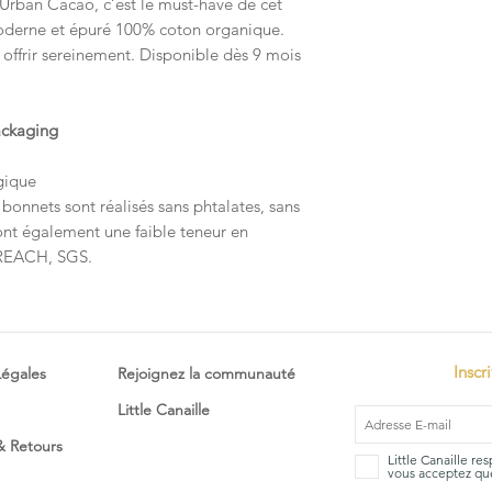
 Urban Cacao, c’est le must-have de cet
oderne et épuré 100% coton organique.
offrir sereinement. Disponible dès 9 mois
ackaging
gique
 bonnets sont réalisés sans phtalates, sans
ont également une faible teneur en
 REACH, SGS.
Inscr
Légales
Rejoignez la communauté
Little Canaille
 & Retours
Little Canaille re
vous acceptez que