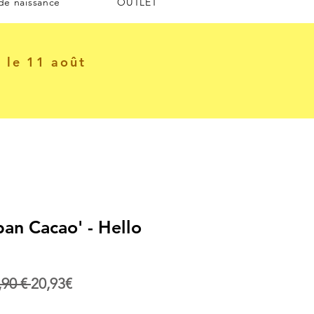
 de naissance
OUTLET
e le 11 août
an Cacao' - Hello
Prix
Prix
,90 € 
20,93€
original
promotionnel