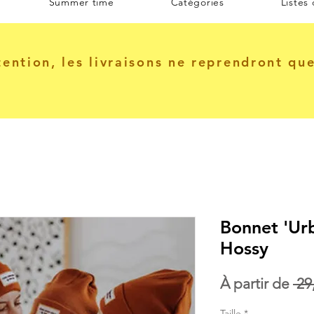
Summer time
Catégories
Listes
tention, les livraisons ne reprendront qu
Bonnet 'Urb
Hossy
À partir de
 29
Taille
*