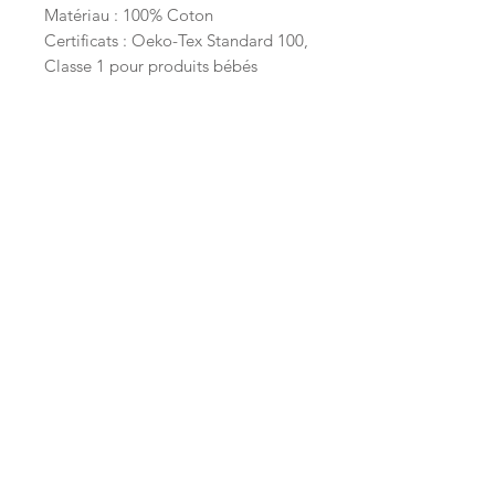
Matériau : 100% Coton
Certificats : Oeko-Tex Standard 100,
Classe 1 pour produits bébés
Longueur: 80 cm
Largeur: 80 cm
Inscrivez-vous à la LittleNews
Little Canaille respecte le RGPD, en
souscrivant à la newsletter vous acceptez
que Little Canaille conserve vos données.
Je m'abonne