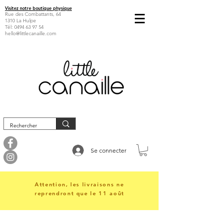
Visitez notre boutique physique
Rue des Combattants, 64
1310 La Hulpe
Tél:
0494 63 97 54
hello@littlecanaille.com
Se connecter
Attention, les livraisons ne
reprendront que le 11 août