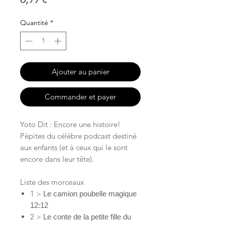
Quantité
*
Ajouter au panier
Commander et payer
Yoto Dit : Encore une histoire!
Pépites du célèbre podcast destiné
aux enfants (et à ceux qui le sont
encore dans leur tête).
Liste des morceaux
1 >
Le camion poubelle magique
12:12
2 >
Le conte de la petite fille du