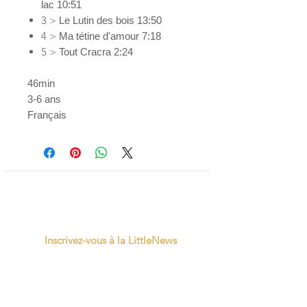
lac 10:51
3 >
Le Lutin des bois 13:50
4 >
Ma tétine d'amour 7:18
5 >
Tout Cracra 2:24
46min
3-6 ans
Français
Inscrivez-vous à la LittleNews
Little Canaille respecte le RGPD, en
souscrivant à la newsletter vous acceptez