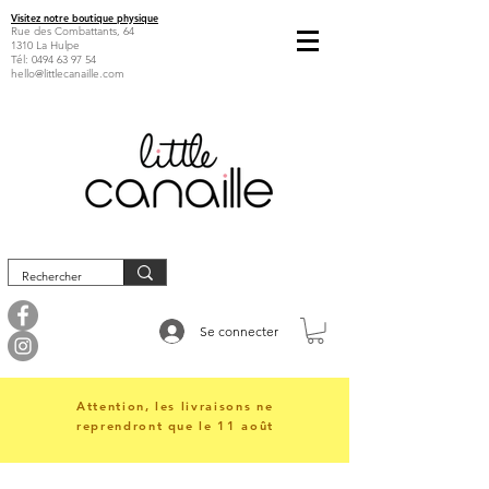
Visitez notre boutique physique
Rue des Combattants, 64
1310 La Hulpe
Tél:
0494 63 97 54
hello@littlecanaille.com
Se connecter
Attention, les livraisons ne
reprendront que le 11 août