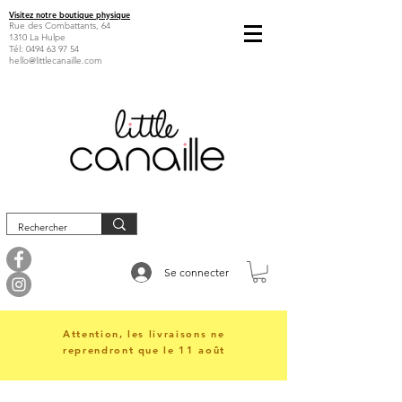
Visitez notre boutique physique
Rue des Combattants, 64
1310 La Hulpe
Tél:
0494 63 97 54
hello@littlecanaille.com
Se connecter
Attention, les livraisons ne
reprendront que le 11 août