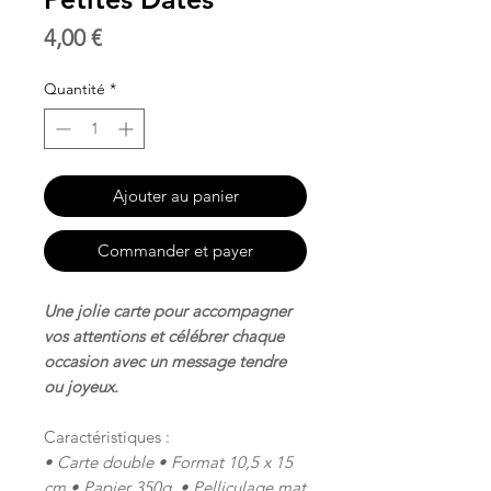
Prix
4,00 €
Quantité
*
Ajouter au panier
Commander et payer
Une jolie carte pour accompagner
vos attentions et célébrer chaque
occasion avec un message tendre
ou joyeux.
Caractéristiques :
• Carte double • Format 10,5 x 15
cm
• Papier 350g
• Pelliculage mat