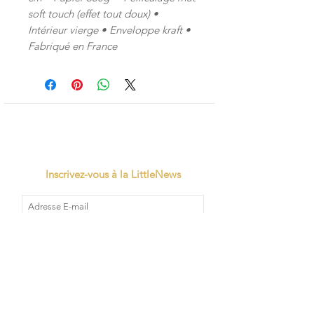
soft touch (effet tout doux)
•
Intérieur vierge
• Enveloppe kraft
•
Fabriqué en France
Inscrivez-vous à la LittleNews
Little Canaille respecte le RGPD, en
souscrivant à la newsletter vous acceptez
que Little Canaille conserve vos données.
Je m'abonne