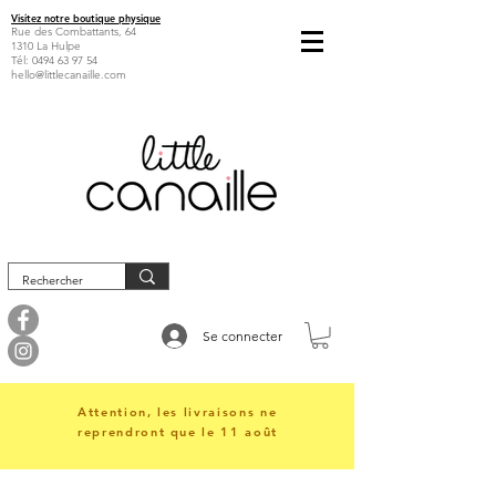
Visitez notre boutique physique
Rue des Combattants, 64
1310 La Hulpe
Tél:
0494 63 97 54
hello@littlecanaille.com
Se connecter
Attention, les livraisons ne
reprendront que le 11 août