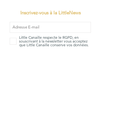
Inscrivez-vous à la LittleNews
Little Canaille respecte le RGPD, en
souscrivant à la newsletter vous acceptez
que Little Canaille conserve vos données.
Je m'abonne
TVA: BE0663528696
Qui sommes-
Mentions
nous?
Légales
La Little
CGV
boutique
Livraisons &
Marques
Retours