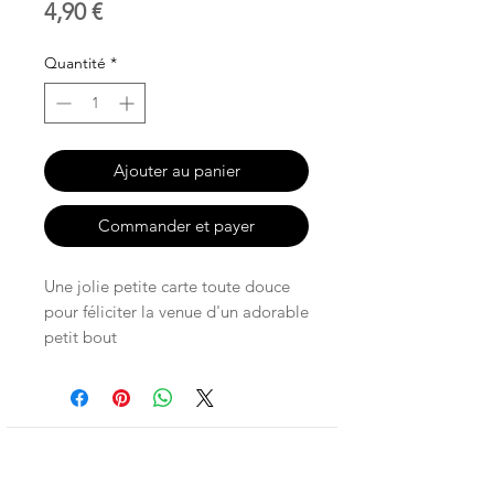
Prix
4,90 €
Quantité
*
Ajouter au panier
Commander et payer
Une jolie petite carte toute douce
pour féliciter la venue d'un adorable
petit bout