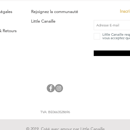
Inscr
Légales
Rejoignez la communauté
Little Canaille
 & Retours
Little Canaille re
vous acceptez que
TVA: BE0663528696
© 2019. Créé avec amour par Little Canaille