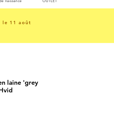
 de naissance
OUTLET
e le 11 août
n laine 'grey
 Hvid