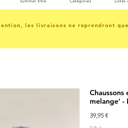
Summer time
Catégories
Listes
tention, les livraisons ne reprendront qu
Chaussons e
melange' -
Prix
39,95 €
Taille
*