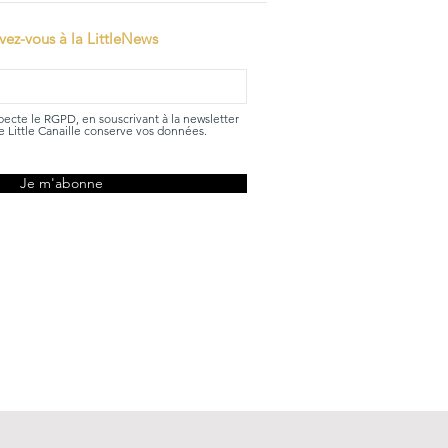
ivez-vous à la LittleNews
specte le RGPD, en souscrivant à la newsletter
 Little Canaille conserve vos données.
Je m'abonne