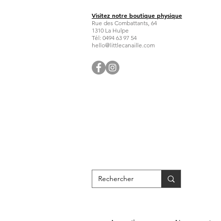
Visitez notre boutique physique
Rue des Combattants, 64
1310 La Hulpe
Tél: 0494 63 97 54
hello@littlecanaille.com