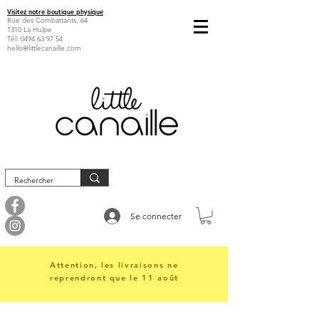
Visitez notre boutique physique
Rue des Combattants, 64
1310 La Hulpe
Tél:
0494 63 97 54
hello@littlecanaille.com
Se connecter
Attention, les livraisons ne
reprendront que le 11 août