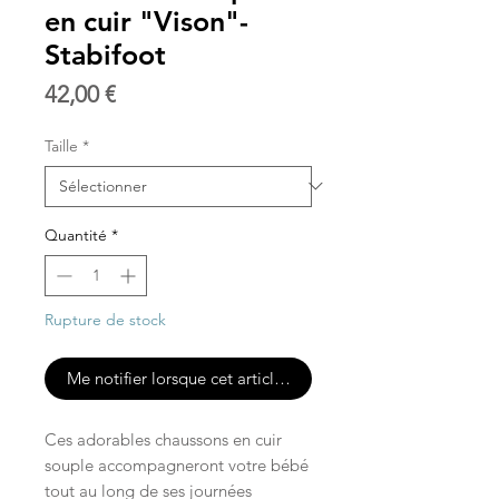
en cuir "Vison"-
Stabifoot
Prix
42,00 €
Taille
*
Quantité
*
Rupture de stock
Me notifier lorsque cet article est disponible
Ces adorables chaussons en cuir
souple accompagneront votre bébé
tout au long de ses journées