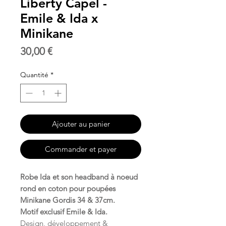
Liberty Capel -
Emile & Ida x
Minikane
Prix
30,00 €
Quantité
*
Ajouter au panier
Commander et payer
Robe Ida et son headband à noeud
rond en coton pour poupées
Minikane Gordis 34 & 37cm.
Motif exclusif Emile & Ida.
Design, développement &