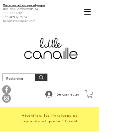
Visitez notre boutique physique
Rue des Combattants, 64
1310 La Hulpe
Tél:
0494 63 97 54
hello@littlecanaille.com
Se connecter
Attention, les livraisons ne
reprendront que le 11 août