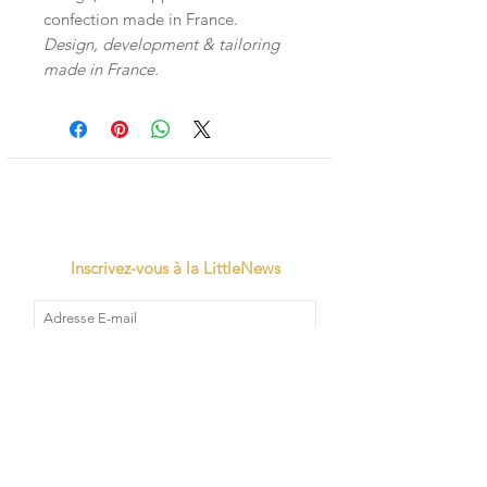
confection made in France.
Design, development & tailoring
made in France.
Inscrivez-vous à la LittleNews
Little Canaille respecte le RGPD, en
souscrivant à la newsletter vous acceptez
que Little Canaille conserve vos données.
Je m'abonne