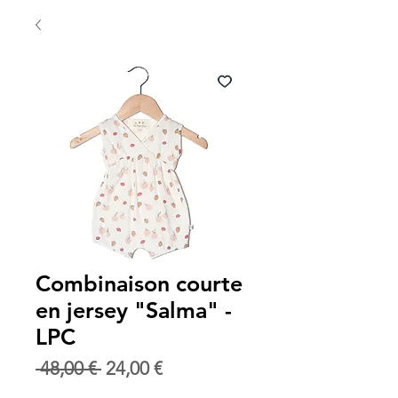
Combinaison courte
en jersey "Salma" -
LPC
Prix
Prix
 48,00 € 
24,00 €
original
promotionnel