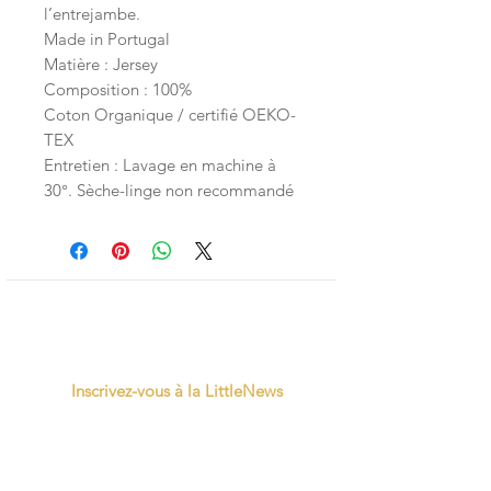
l’entrejambe.
Made in Portugal
Matière : Jersey
Composition : 100%
Coton Organique / certifié OEKO-
TEX
Entretien : Lavage en machine à
30°. Sèche-linge non recommandé
Inscrivez-vous à la LittleNews
Little Canaille respecte le RGPD, en
souscrivant à la newsletter vous acceptez