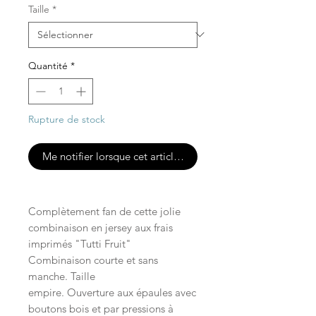
Taille
*
Quantité
*
Rupture de stock
Me notifier lorsque cet article est disponible
Complètement fan de cette jolie
combinaison en jersey aux frais
imprimés "Tutti Fruit"
Combinaison courte et sans
manche. Taille
empire. Ouverture aux épaules avec
boutons bois et par pressions à