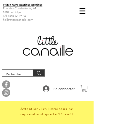
Visitez notre boutique physique
Rue des Combattants, 64
1310 La Hulpe
Tél:
0494 63 97 54
hello@littlecanaille.com
Se connecter
Attention, les livraisons ne
reprendront que le 11 août