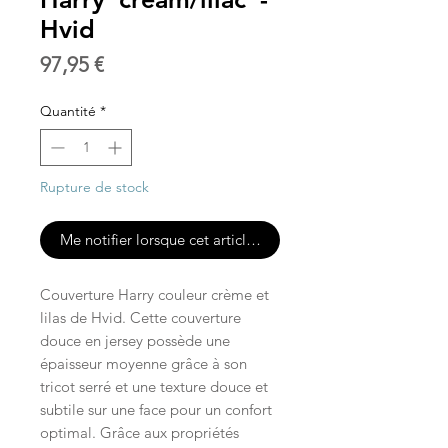
Hvid
Prix
97,95 €
Quantité
*
Rupture de stock
Me notifier lorsque cet article est disponible
Couverture Harry couleur crème et
lilas de Hvid. Cette couverture
douce en jersey possède une
épaisseur moyenne grâce à son
tricot serré et une texture douce et
subtile sur une face pour un confort
optimal. Grâce aux propriétés