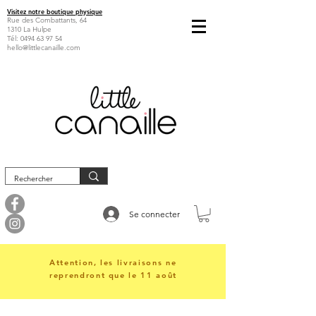
Visitez notre boutique physique
Rue des Combattants, 64
1310 La Hulpe
Tél:
0494 63 97 54
hello@littlecanaille.com
Se connecter
Attention, les livraisons ne
reprendront que le 11 août