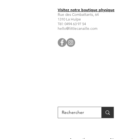
Visitez notre boutique physique
Rue des Combattants, 64
1310 La Hulpe
Tél: 0494 63 97 54
hello@littlecanaille.com