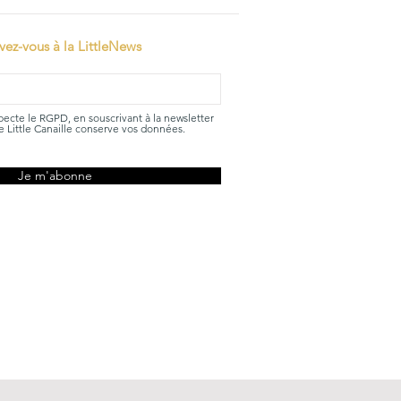
ivez-vous à la LittleNews
specte le RGPD, en souscrivant à la newsletter
 Little Canaille conserve vos données.
Je m'abonne