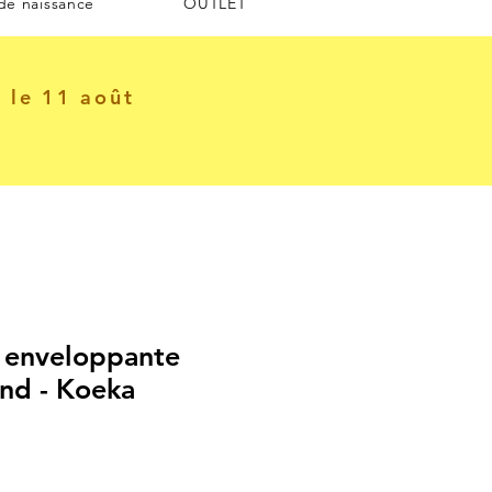
 de naissance
OUTLET
e le 11 août
 enveloppante
nd - Koeka