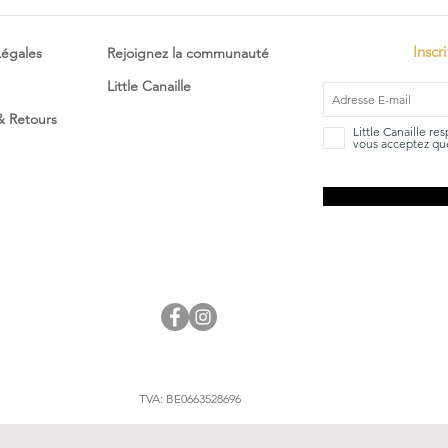
Inscr
Légales
Rejoignez la communauté
Little Canaille
 & Retours
Little Canaille re
vous acceptez que
TVA: BE0663528696