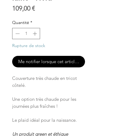
Prix
109,00 €
Quantité
*
Rupture de stock
Me notifier lorsque cet article est disponible
Couverture très chaude en tricot
côtelé.
Une option très chaude pour les
journées plus fraîches !
Le plaid idéal pour la naissance.
Un produit green et éthique