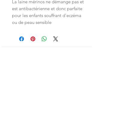
La laine mérinos ne démange pas et
est antibactérienne et donc parfaite
pour les enfants souffrant d'eczéma
ou de peau sensible
Inscrivez-vous à la LittleNews
Little Canaille respecte le RGPD, en
souscrivant à la newsletter vous acceptez
que Little Canaille conserve vos données.
Je m'abonne