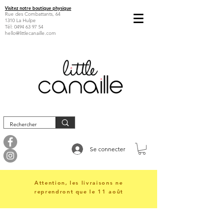
Visitez notre boutique physique
Rue des Combattants, 64
1310 La Hulpe
Tél:
0494 63 97 54
hello@littlecanaille.com
Se connecter
Attention, les livraisons ne
reprendront que le 11 août