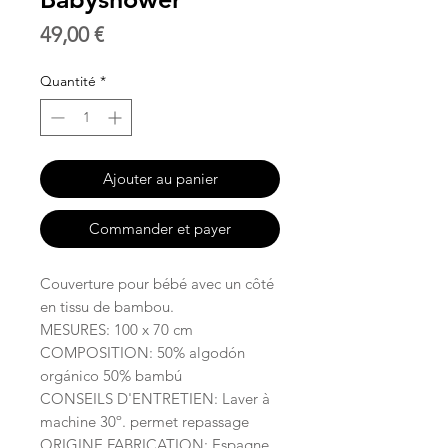
Prix
49,00 €
Quantité
*
Ajouter au panier
Commander et payer
Couverture pour bébé avec un côté
en tissu de bambou.
MESURES: 100 x 70 cm
COMPOSITION: 50% algodón
orgánico 50% bambú
CONSEILS D'ENTRETIEN: Laver à
machine 30º. permet repassage
ORIGINE FABRICATION: Espagne