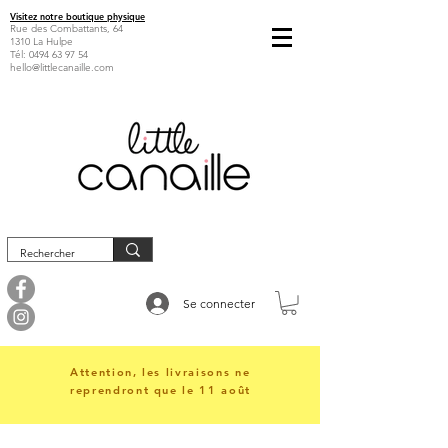
Visitez notre boutique physique
Rue des Combattants, 64
1310 La Hulpe
Tél:
0494 63 97 54
hello@littlecanaille.com
Se connecter
Attention, les livraisons ne
reprendront que le 11 août