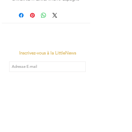
Inscrivez-vous à la LittleNews
Little Canaille respecte le RGPD, en
souscrivant à la newsletter vous acceptez
que Little Canaille conserve vos données.
Je m'abonne
TVA: BE0663528696