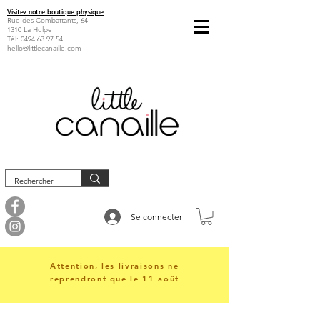
Visitez notre boutique physique
Rue des Combattants, 64
1310 La Hulpe
Tél:
0494 63 97 54
hello@littlecanaille.com
Se connecter
Attention, les livraisons ne
reprendront que le 11 août