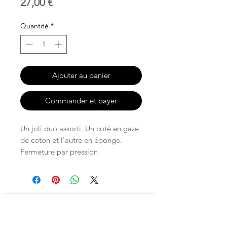
Prix
27,00 €
Quantité
*
Ajouter au panier
Commander et payer
Un joli duo assorti. Un coté en gaze
de coton et l'autre en éponge.
Fermeture par pression