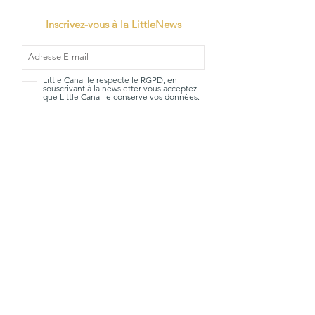
Inscrivez-vous à la LittleNews
Little Canaille respecte le RGPD, en
souscrivant à la newsletter vous acceptez
que Little Canaille conserve vos données.
Je m'abonne
TVA: BE0663528696
Qui sommes-
Mentions
nous?
Légales
La Little
CGV
boutique
Livraisons &
Marques
Retours