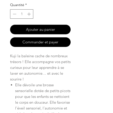
Quantité
*
Ajouter au panier
Commander et payer
Kuji la baleine cache de nombreux
trésors ! Elle accompagne vos petits
curieux pour leur apprendre à se
laver en autonomie… et avec le
sourire !
Elle dévoile une brosse
sensorielle dotée de petits picots
pour que les enfants se nettoient
le corps en douceur. Elle favorise
l’éveil sensoriel, l’autonomie et