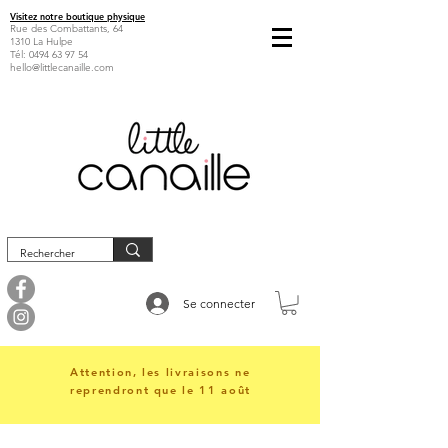
Visitez notre boutique physique
Rue des Combattants, 64
1310 La Hulpe
Tél:
0494 63 97 54
hello@littlecanaille.com
Se connecter
Attention, les livraisons ne
reprendront que le 11 août