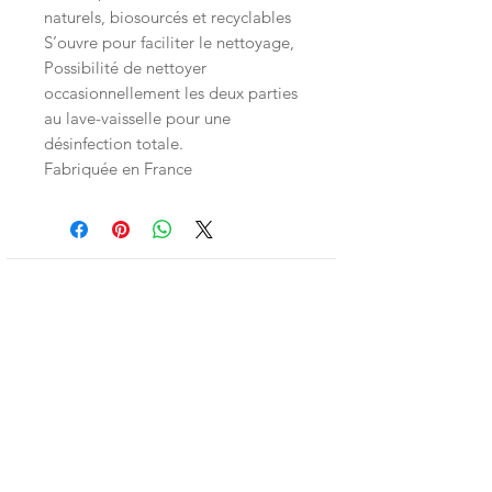
naturels, biosourcés et recyclables
S’ouvre pour faciliter le nettoyage,
Possibilité de nettoyer
occasionnellement les deux parties
au lave-vaisselle pour une
désinfection totale.
Fabriquée en France
Inscrivez-vous à la LittleNews
Little Canaille respecte le RGPD, en
souscrivant à la newsletter vous acceptez
que Little Canaille conserve vos données.