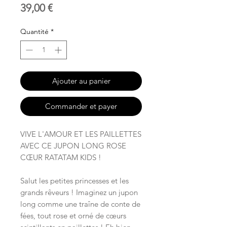
Prix
39,00 €
Quantité
*
Ajouter au panier
Commander et payer
VIVE L'AMOUR ET LES PAILLETTES
AVEC CE JUPON LONG ROSE
CŒUR RATATAM KIDS !
Salut les petites princesses et les
grands rêveurs ! Imaginez un jupon
long comme une traîne de conte de
fées, tout rose et orné de cœurs