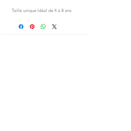
Taille unique Idéal de 4 à 8 ans
Inscrivez-vous à la LittleNews
Little Canaille respecte le RGPD, en
souscrivant à la newsletter vous acceptez
que Little Canaille conserve vos données.
Je m'abonne
TVA: BE0663528696