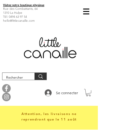
Visitez notre boutique physique
Rue des Combattants, 64
1310 La Hulpe
Tél:
0494 63 97 54
hello@littlecanaille.com
Se connecter
Attention, les livraisons ne
reprendront que le 11 août