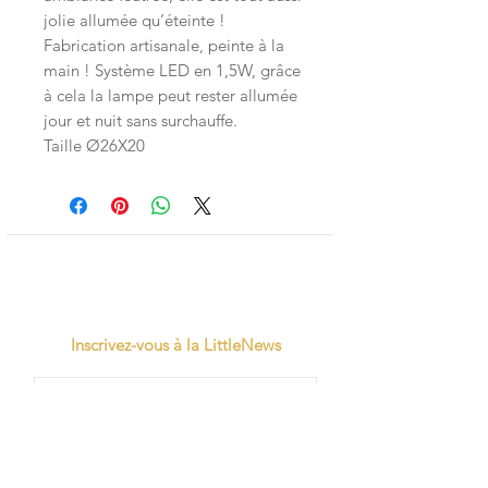
jolie allumée qu’éteinte !
Fabrication artisanale, peinte à la
main ! Système LED en 1,5W, grâce
à cela la lampe peut rester allumée
jour et nuit sans surchauffe.
Taille Ø26X20
Inscrivez-vous à la LittleNews
Little Canaille respecte le RGPD, en
souscrivant à la newsletter vous acceptez
que Little Canaille conserve vos données.
Je m'abonne