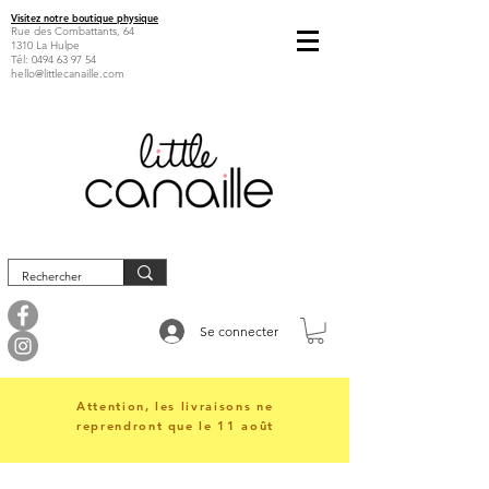
Visitez notre boutique physique
Rue des Combattants, 64
1310 La Hulpe
Tél:
0494 63 97 54
hello@littlecanaille.com
Se connecter
Attention, les livraisons ne
reprendront que le 11 août