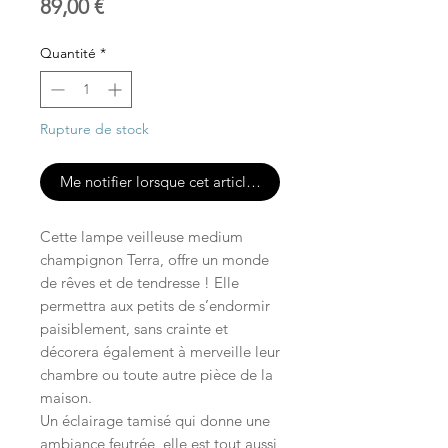
Prix
89,00 €
Quantité
*
Rupture de stock
Me notifier lorsque cet article est disponible
Cette lampe veilleuse medium
champignon Terra, offre un monde
de rêves et de tendresse ! Elle
permettra aux petits de s’endormir
paisiblement, sans crainte et
décorera également à merveille leur
chambre ou toute autre pièce de la
maison.
Un éclairage tamisé qui donne une
ambiance feutrée, elle est tout aussi